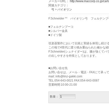
メーカーURL：
http://www.maccorp.co.jp/carl
関連カテゴリ：
弓
>
バイオリン
F.Schneider ** バイオリン弓 フェル
■フェルナンブーコ
■シルバー金具
■ドイツ製
弦楽器製作において伝統と実績を体現し続け
この地で4世代に渡り積み重ねられた確かな
F.Schneider(シュナイダー)は、腰が強
の出しやすさを特長としております。
■お問い合せ先
お問い合せは、メール・電話・FAXにて承っ
mail: info@linz-gakki.com
TEL:054-643-0021 FAX:054-643-0087
営業時間:10:00-21:00
数量：