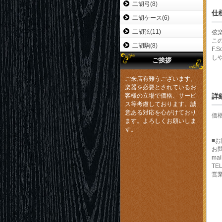
二胡弓(8)
仕
二胡ケース(6)
二胡弦(11)
弦
こ
二胡駒(8)
F.
し
ご挨拶
ご来店有難うございます。
楽器を必要とされているお
客様の立場で価格、サービ
詳
ス等考慮しております。誠
意ある対応を心がけており
価
ます。よろしくお願いしま
す。
■
お
mai
TEL
営業