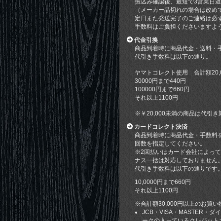
振込み確認後、最短で3営業日
（メーカー品切れの場合は改め
定日また発送完了のご連絡は必
手数料はご負担くださいますよ
代金引換
商品到着時に商品代金・送料・
代引き手数料は以下の通り。
ヤマトコレクト使用 合計額20,
30000円まで440円
100000円まで660円
それ以上1100円
※￥20,000未満の商品は代
カードコレクト決済
商品到着時に商品代金・手数料
回数を指定してください。
※2回払いはカード会社によっ
ナス一括は対応しておりません
代引き手数料は以下の通りです
10,0000円まで660円
それ以上1100円
※合計額30,000円以上のお買
JCB・VISA・MASTER
ークの入っているクレジット