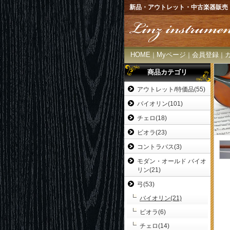
新品・アウトレット・中古楽器販売
HOME
Myページ
会員登録
｜
｜
｜
商品カテゴリ
アウトレット/特価品(55)
バイオリン(101)
チェロ(18)
ビオラ(23)
コントラバス(3)
モダン・オールド バイオ
リン(21)
弓(53)
バイオリン(21)
ビオラ(6)
チェロ(14)