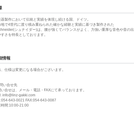
様
楽器製作において伝統と実績を体現し続ける国、ドイツ。
の地で4世代に渡り積み重ねられた確かな経験と実績に基づき製作された
Schneider(シュナイダー)は、腰が強くてバランスがよく、力強い重厚な音色や音の
やすさを特長としております。
細情報
格、仕様は変更になる場合がございます。
お問い合せ先
問い合せは、メール・電話・FAXにて承っております。
l: info@linz-gakki.com
:054-643-0021 FAX:054-643-0087
時間:10:00-21:00