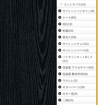
コントラバス(12)
サイレントバイオリン(4)
ケース(62)
弦(113)
松脂(10)
肩当て(29)
サイレントチェロ(1)
サイレントベース(3)
バイオリンキット&ニス
(11)
弦楽器 アクセサリー(42)
弦楽器 教本/DVD(4)
ウクレレ(2)
ギターパーツ(10)
ギター弦(3)
二胡(15)