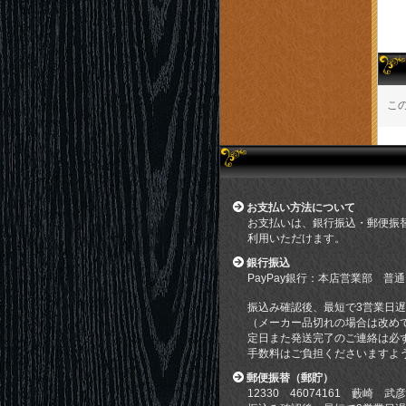
こ
お支払い方法について
お支払いは、銀行振込・郵便振
利用いただけます。
銀行振込
PayPay銀行：本店営業部 普通
振込み確認後、最短で3営業日
（メーカー品切れの場合は改め
定日また発送完了のご連絡は必
手数料はご負担くださいますよ
郵便振替（郵貯）
12330 46074161 藪崎 武彦