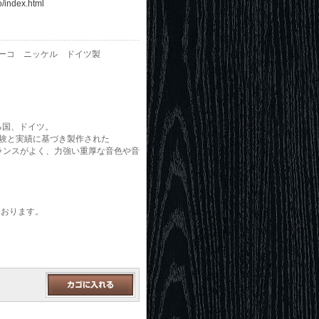
o/index.html
ナンブーコ ニッケル ドイツ製
る国、ドイツ。
経験と実績に基づき製作された
くてバランスがよく、力強い重厚な音色や音
ております。