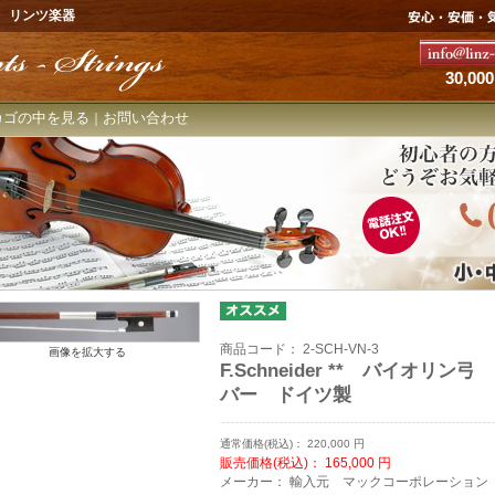
 リンツ楽器
30,
カゴの中を見る
お問い合わせ
｜
商品コード：
2-SCH-VN-3
画像を拡大する
F.Schneider ** バイオ
バー ドイツ製
通常価格(税込)：
220,000
円
販売価格(税込)：
165,000
円
メーカー：
輸入元 マックコーポレーション