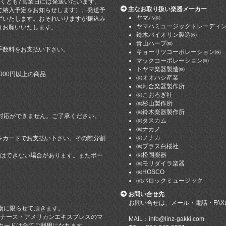
遅くとも7営業日には発送いたいます。
主なお取り扱い楽器メーカー
て納入予定をお知らせします）。発送予
ヤマハ㈱
ずいたします。おそれいりますが振込み
ヤマハミュージックトレーディ
うお願いいたします。
鈴木バイオリン製造㈱
青山ハープ㈱
手数料をお支払い下さい。
キョーリツコーポレーション㈱
マックコーポレーション㈱
トヤマ楽器製造㈱
000円以上の商品
㈱オオハシ産業
㈱河合楽器製作所
㈱こおろぎ社
㈱杉山製作所
㈱鈴木楽器製作所
引き対応ができません。ご了承ください。
㈱タスカム
㈱ナカノ
㈱ノナカ
をカードでお支払い下さい。その際分割
㈱プラス白桜社
㈱松岡楽器
てはできない場合があります。またボー
㈱モリダイラ楽器
。
㈱HOSCO
。
㈲バロックミュージック
お問い合せ先
お問い合せは、メール・電話・FA
い物に限らせて頂きます。
・ダイナース・アメリカンエキスプレスのマ
MAIL：info@linz-gakki.com
カードは全てご利用になれます。