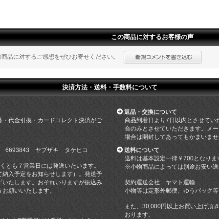
この商品に対するお客様の声
の商品に対するご感想をぜひお寄せください。
決済方法・送料・手数料について
返品・交換について
替・代金引換・カードコレクト決済がご
商品到着日より7日以内とさせてい
合のみとさせていただきます。メー
場合は開封してあってもかまいませ
 6693843 ヤブザキ タケヒコ
送料について
送料は基本設定一律￥700となりま
遅くとも７営業日には発送いたいます。
※小物商品によっては別途お安い送
て納入予定をお知らせします）。発送予
ずいたします。おそれいりますが振込み
契約運送会社 ヤマト運輸
うお願いいたします。
小物等は定形外郵便、ゆうパック等
また、30,000円以上お買い上げ
おります。