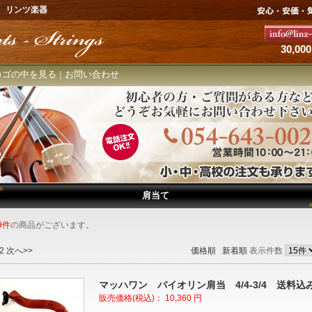
 リンツ楽器
30,
カゴの中を見る
お問い合わせ
｜
肩当て
9件
の商品がございます。
2
次へ>>
価格順
新着順
表示件数
マッハワン バイオリン肩当 4/4-3/4 送料込
販売価格(税込)：
10,360
円