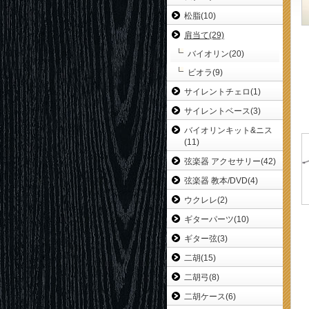
松脂(10)
肩当て(29)
バイオリン(20)
ビオラ(9)
サイレントチェロ(1)
サイレントベース(3)
バイオリンキット&ニス
(11)
弦楽器 アクセサリー(42)
弦楽器 教本/DVD(4)
ウクレレ(2)
ギターパーツ(10)
ギター弦(3)
二胡(15)
二胡弓(8)
二胡ケース(6)