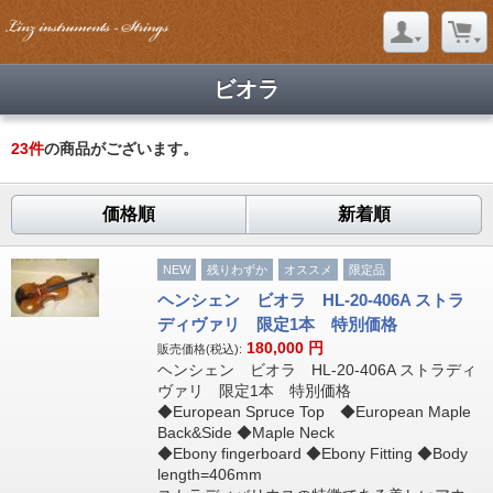
ビオラ
23
件
の商品がございます。
価格順
新着順
NEW
残りわずか
オススメ
限定品
ヘンシェン ビオラ HL-20-406A ストラ
ディヴァリ 限定1本 特別価格
180,000
円
販売価格(税込):
ヘンシェン ビオラ HL-20-406A ストラディ
ヴァリ 限定1本 特別価格
◆European Spruce Top ◆European Maple
Back&Side ◆Maple Neck
◆Ebony fingerboard ◆Ebony Fitting ◆Body
length=406mm