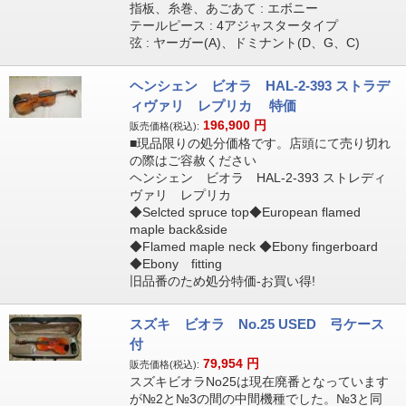
指板、糸巻、あごあて : エボニー
テールピース : 4アジャスタータイプ
弦 : ヤーガー(A)、ドミナント(D、G、C)
ヘンシェン ビオラ HAL-2-393 ストラデ
ィヴァリ レプリカ 特価
196,900
円
販売価格(税込):
■現品限りの処分価格です。店頭にて売り切れ
の際はご容赦ください
ヘンシェン ビオラ HAL-2-393 ストレディ
ヴァリ レプリカ
◆Selcted spruce top◆European flamed
maple back&side
◆Flamed maple neck ◆Ebony fingerboard
◆Ebony fitting
旧品番のため処分特価-お買い得!
スズキ ビオラ No.25 USED 弓ケース
付
79,954
円
販売価格(税込):
スズキビオラNo25は現在廃番となっています
が№2と№3の間の中間機種でした。№3と同