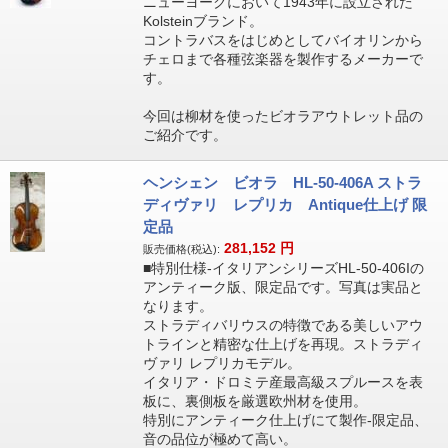
ニューヨークにおいて1943年に設立された
Kolsteinブランド。
コントラバスをはじめとしてバイオリンから
チェロまで各種弦楽器を製作するメーカーで
す。
今回は柳材を使ったビオラアウトレット品の
ご紹介です。
ヘンシェン ビオラ HL-50-406A ストラ
ディヴァリ レプリカ Antique仕上げ 限
定品
281,152
円
販売価格(税込):
■特別仕様-イタリアンシリーズHL-50-406Iの
アンティーク版、限定品です。写真は実品と
なります。
ストラディバリウスの特徴である美しいアウ
トラインと精密な仕上げを再現。ストラディ
ヴァリ レプリカモデル。
イタリア・ドロミテ産最高級スプルースを表
板に、裏側板を厳選欧州材を使用。
特別にアンティーク仕上げにて製作-限定品、
音の品位が極めて高い。