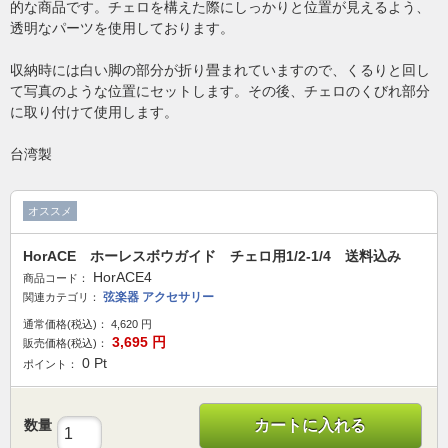
的な商品です。チェロを構えた際にしっかりと位置が見えるよう、
透明なパーツを使用しております。
収納時には白い脚の部分が折り畳まれていますので、くるりと回し
て写真のような位置にセットします。その後、チェロのくびれ部分
に取り付けて使用します。
台湾製
オススメ
HorACE ホーレスボウガイド チェロ用1/2-1/4 送料込み
HorACE4
商品コード：
弦楽器 アクセサリー
関連カテゴリ：
通常価格(税込)：
4,620
円
3,695
円
販売価格(税込)：
0
Pt
ポイント：
数量
カートに入れる