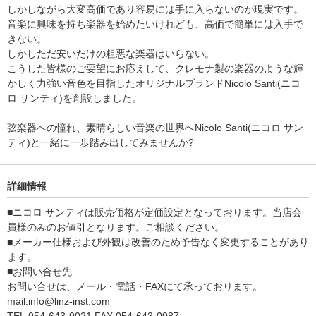
しかしながら大変高価であり容易には手に入らないのが現実です。
音楽に興味を持ち楽器を始めたいけれども、高価で簡単には入手で
きない。
しかしただ安いだけの粗悪な楽器はいらない。
こうした皆様のご要望にお応えして、クレモナ製の楽器のような輝
かしく力強い音色を目指したオリジナルブランドNicolo Santi(ニコ
ロ サンティ)を創設しました。
弦楽器への憧れ、素晴らしい音楽の世界へNicolo Santi(ニコロ サン
ティ)と一緒に一歩踏み出してみませんか?
詳細情報
■ニコロ サンティは販売価格が定価設定となっております。当店会
員様のみのお値引となります。ご相談ください。
■メーカー仕様および外観は改善のため予告なく変更することがあり
ます。
■お問い合せ先
お問い合せは、メール・電話・FAXにて承っております。
mail:info@linz-inst.com
TEL:054-643-0021 FAX:054-643-0087