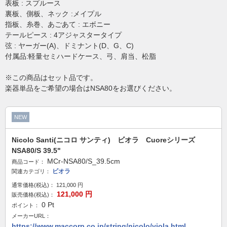
表板 : スプルース
裏板、側板、ネック :メイプル
指板、糸巻、あごあて : エボニー
テールピース : 4アジャスタータイプ
弦 : ヤーガー(A)、ドミナント(D、G、C)
付属品:軽量セミハードケース、弓、肩当、松脂
※この商品はセット品です。
楽器単品をご希望の場合はNSA80をお選びください。
NEW
Nicolo Santi(ニコロ サンティ) ビオラ Cuoreシリーズ
NSA80/S 39.5"
MCr-NSA80/S_39.5cm
商品コード：
ビオラ
関連カテゴリ：
通常価格(税込)：
121,000
円
121,000
円
販売価格(税込)：
0
Pt
ポイント：
メーカーURL：
https://www.maccorp.co.jp/string/nicolo/viola.html