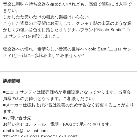
音楽に興味を持ち楽器を始めたいけれども、高価で簡単には入手で
きない。
しかしただ安いだけの粗悪な楽器はいらない。
こうした皆様のご要望にお応えして、クレモナ製の楽器のような輝
かしく力強い音色を目指したオリジナルブランドNicolo Santi(ニコ
ロ サンティ)を創設しました。
弦楽器への憧れ、素晴らしい音楽の世界へNicolo Santi(ニコロ サン
ティ)と一緒に一歩踏み出してみませんか?
詳細情報
■ニコロ サンティは販売価格が定価設定となっております。当店会
員様のみのお値引となります。ご相談ください。
■メーカー仕様および外観は改善のため予告なく変更することがあり
ます。
■お問い合せ先
お問い合せは、メール・電話・FAXにて承っております。
mail:info@linz-inst.com
TEL:054-643-0021 FAX:054-643-0087