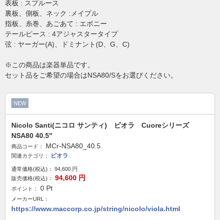
表板 : スプルース
裏板、側板、ネック :メイプル
指板、糸巻、あごあて : エボニー
テールピース : 4アジャスタータイプ
弦 : ヤーガー(A)、ドミナント(D、G、C)
※この商品は楽器単品です。
セット品をご希望の場合はNSA80/Sをお選びください。
NEW
Nicolo Santi(ニコロ サンティ) ビオラ Cuoreシリーズ
NSA80 40.5"
MCr-NSA80_40.5
商品コード：
ビオラ
関連カテゴリ：
通常価格(税込)：
94,600
円
94,600
円
販売価格(税込)：
0
Pt
ポイント：
メーカーURL：
https://www.maccorp.co.jp/string/nicolo/viola.html