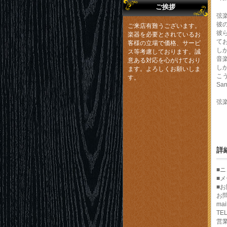
ご挨拶
弦
彼
ご来店有難うございます。
彼
楽器を必要とされているお
て
客様の立場で価格、サービ
し
ス等考慮しております。誠
音
意ある対応を心がけており
し
ます。よろしくお願いしま
こ
す。
Sa
弦楽
詳
■
■
■
お
mai
TEL
営業