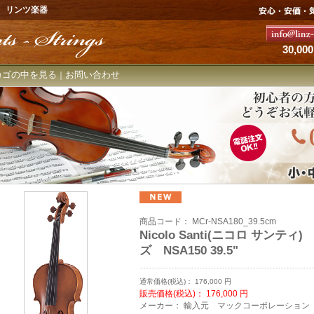
 リンツ楽器
30,
カゴの中を見る
お問い合わせ
｜
商品コード：
MCr-NSA180_39.5cm
Nicolo Santi(ニコロ サンティ
ズ NSA150 39.5"
通常価格(税込)：
176,000
円
販売価格(税込)：
176,000
円
メーカー：
輸入元 マックコーポレーション