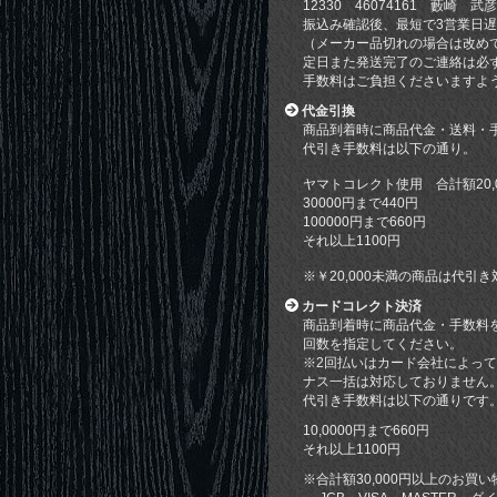
12330 46074161 藪崎 武彦
振込み確認後、最短で3営業日
（メーカー品切れの場合は改め
定日また発送完了のご連絡は必
手数料はご負担くださいますよ
代金引換
商品到着時に商品代金・送料・
代引き手数料は以下の通り。
ヤマトコレクト使用 合計額20,
30000円まで440円
100000円まで660円
それ以上1100円
※￥20,000未満の商品は代
カードコレクト決済
商品到着時に商品代金・手数料
回数を指定してください。
※2回払いはカード会社によっ
ナス一括は対応しておりません
代引き手数料は以下の通りです
10,0000円まで660円
それ以上1100円
※合計額30,000円以上のお買