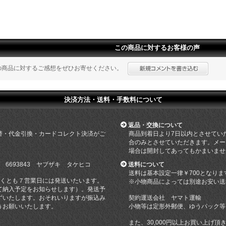
この商品に対するお客様の声
の商品に対するご感想をぜひお寄せください。
決済方法・送料・手数料について
返品・交換について
替・代金引換・カードコレクト決済がご
商品到着日より7日以内とさせてい
合のみとさせていただきます。メー
場合は開封してあってもかまいませ
 6693843 ヤブザキ タケヒコ
送料について
送料は基本設定一律￥700となりま
遅くとも７営業日には発送いたいます。
※小物商品によっては別途お安い送
て納入予定をお知らせします）。発送予
ずいたします。おそれいりますが振込み
契約運送会社 ヤマト運輸
うお願いいたします。
小物等は定形外郵便、ゆうパック等
また、30,000円以上お買い上げ