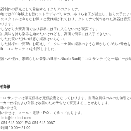
楽器制作の原点として君臨するイタリアのクレモナ。
の地では300年以上も昔にストラディバリやガルネリら名工が誕生し、彼らの手に
らのスタイルは今もなお脈々と受け継がれており、クレモナで制作された楽器は音質
おります。
かしながら大変高価であり容易には手に入らないのが現実です。
楽に興味を持ち楽器を始めたいけれども、高価で簡単には入手できない。
かしただ安いだけの粗悪な楽器はいらない。
うした皆様のご要望にお応えして、クレモナ製の楽器のような輝かしく力強い音色を目指
nti(ニコロ サンティ)を創設しました。
器への憧れ、素晴らしい音楽の世界へNicolo Santi(ニコロ サンティ)と一緒に一
細情報
ニコロ サンティは販売価格が定価設定となっております。当店会員様のみのお値引
メーカー仕様および外観は改善のため予告なく変更することがあります。
お問い合せ先
問い合せは、メール・電話・FAXにて承っております。
l:info@linz-inst.com
:054-643-0021 FAX:054-643-0087
時間:10:00〜21:00