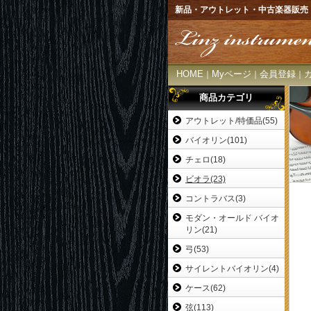
新品・アウトレット・中古楽器販売
HOME
Myページ
会員登録
｜
｜
｜
商品カテゴリ
アウトレット/特価品(55)
バイオリン(101)
チェロ(18)
ビオラ(23)
コントラバス(3)
モダン・オールド バイオ
リン(21)
弓(53)
サイレントバイオリン(4)
ケース(62)
弦(113)