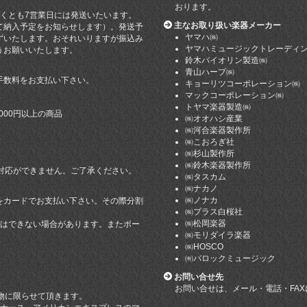
おります。
遅くとも7営業日には発送いたいます。
主なお取り扱い楽器メーカー
て納入予定をお知らせします）。発送予
ヤマハ㈱
ずいたします。おそれいりますが振込み
ヤマハミュージックトレーディ
うお願いいたします。
鈴木バイオリン製造㈱
青山ハープ㈱
手数料をお支払い下さい。
キョーリツコーポレーション㈱
マックコーポレーション㈱
トヤマ楽器製造㈱
000円以上の商品
㈱オオハシ産業
㈱河合楽器製作所
㈱こおろぎ社
㈱杉山製作所
㈱鈴木楽器製作所
引き対応ができません。ご了承ください。
㈱タスカム
㈱ナカノ
㈱ノナカ
をカードでお支払い下さい。その際分割
㈱プラス白桜社
㈱松岡楽器
てはできない場合があります。またボー
㈱モリダイラ楽器
。
㈱HOSCO
。
㈲バロックミュージック
お問い合せ先
お問い合せは、メール・電話・FA
い物に限らせて頂きます。