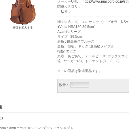
メーカーURL：
https://www.maccorp.co.jp/stri
関連カテゴリ：
ビオラ
Nicolo Santi(ニコロ サンティ) ビオラ NSA15
●Viola NSA180 39.5cm"
画像を拡大する
Avantiシリーズ
サイズ : 39.5cm
表板 : 最高級スプルース
裏板、側板、ネック :最高級メイプル
指板: エボニー
糸巻、あごあて、テールピース: ボックスウッ
弦 : ヤーガー(A)、ドミナント(D、G、C)
※この商品は楽器単品です。
数量：
様
icolo Santi(ニコロ サンティ)ブランドコンセプト