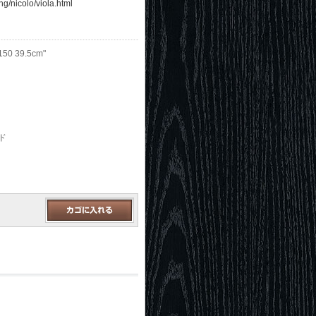
ng/nicolo/viola.html
0 39.5cm"
ド