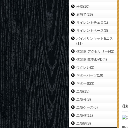
松脂(10)
肩当て(29)
サイレントチェロ(1)
サイレントベース(3)
バイオリンキット&ニス
(11)
弦楽器 アクセサリー(42)
弦楽器 教本/DVD(4)
ウクレレ(2)
ギターパーツ(10)
ギター弦(3)
二胡(15)
二胡弓(8)
仕
二胡ケース(6)
二胡弦(11)
二胡駒(8)
■N