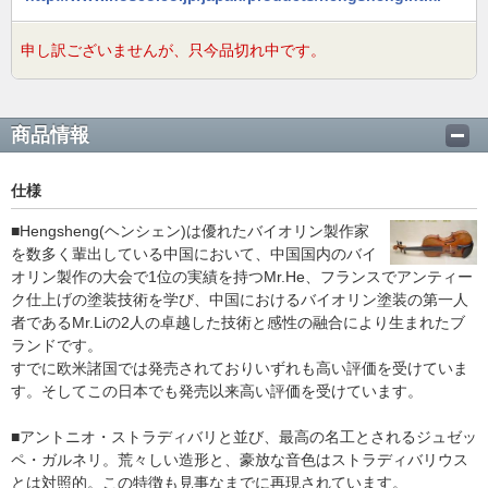
申し訳ございませんが、只今品切れ中です。
商品情報
仕様
■Hengsheng(ヘンシェン)は優れたバイオリン製作家
を数多く輩出している中国において、中国国内のバイ
オリン製作の大会で1位の実績を持つMr.He、フランスでアンティー
ク仕上げの塗装技術を学び、中国におけるバイオリン塗装の第一人
者であるMr.Liの2人の卓越した技術と感性の融合により生まれたブ
ランドです。
すでに欧米諸国では発売されておりいずれも高い評価を受けていま
す。そしてこの日本でも発売以来高い評価を受けています。
■アントニオ・ストラディバリと並び、最高の名工とされるジュゼッ
ペ・ガルネリ。荒々しい造形と、豪放な音色はストラディバリウス
とは対照的。この特徴も見事なまでに再現されています。