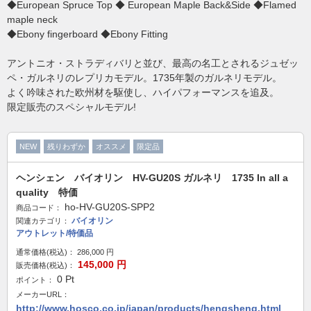
◆European Spruce Top ◆ European Maple Back&Side ◆Flamed
maple neck
◆Ebony fingerboard ◆Ebony Fitting
アントニオ・ストラディバリと並び、最高の名工とされるジュゼッ
ペ・ガルネリのレプリカモデル。1735年製のガルネリモデル。
よく吟味された欧州材を駆使し、ハイパフォーマンスを追及。
限定販売のスペシャルモデル!
NEW
残りわずか
オススメ
限定品
ヘンシェン バイオリン HV-GU20S ガルネリ 1735 In all a
quality 特価
ho-HV-GU20S-SPP2
商品コード：
バイオリン
関連カテゴリ：
アウトレット/特価品
通常価格(税込)：
286,000
円
145,000
円
販売価格(税込)：
0
Pt
ポイント：
メーカーURL：
http://www.hosco.co.jp/japan/products/hengsheng.html