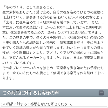
「ものづくり」として生きること。
生の素材をありがたく受け止め、自分の魂を込めてひとつの宝物に
仕上げていく。演奏される方の音色(ねいろ)が人々の心に響くよう
「楽弓」に魂を込めて日々研鑽を積み製作をしています。 まだ、日
本において西洋の楽器が珍しかった100年以上も前から(1899年創
業)、弦楽器を奏でるための「楽弓」ひとすじに造り続けてきまし
た。この歴史の中で、多くの弓を製作した《杉藤楽弓社》の歴代の
当主や職人たちの編み出した秘法や、研究成果を守り、更に向上さ
せていく熟練の職人が今日も存在します。わたしたち日本人の職人
技が、今や欧州はもとより、アメリカやアジアの国の人々に認めら
れ、支持されるメーカーとなりました。現在、日本の演奏家は世界
のトップレベルです。
その名プレイヤーの方々をはじめ、弦楽器を弾き始めたお子様たち
まで、全ての方たちの右腕として信頼できる楽弓を作り続けてまい
ります。
この商品に対するお客様の声
この商品に対するご感想をぜひお寄せください。