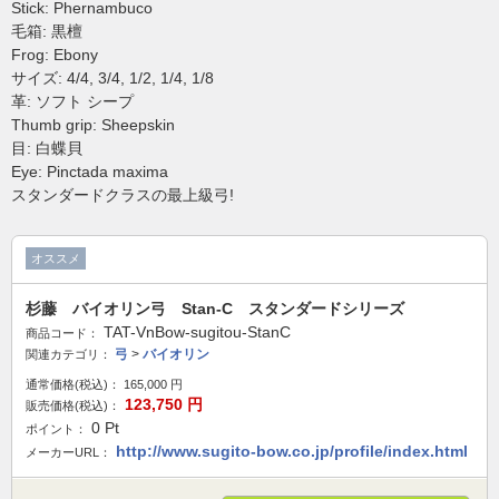
Stick: Phernambuco
毛箱: 黒檀
Frog: Ebony
サイズ: 4/4, 3/4, 1/2, 1/4, 1/8
革: ソフト シープ
Thumb grip: Sheepskin
目: 白蝶貝
Eye: Pinctada maxima
スタンダードクラスの最上級弓!
オススメ
杉藤 バイオリン弓 Stan-C スタンダードシリーズ
TAT-VnBow-sugitou-StanC
商品コード：
弓
>
バイオリン
関連カテゴリ：
通常価格(税込)：
165,000
円
123,750
円
販売価格(税込)：
0
Pt
ポイント：
http://www.sugito-bow.co.jp/profile/index.html
メーカーURL：