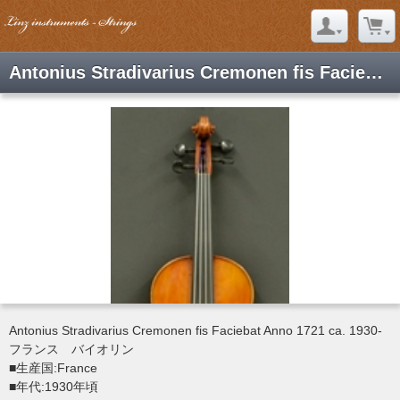
Antonius Stradivarius Cremonen fis Faciebat Anno 1
Antonius Stradivarius Cremonen fis Faciebat Anno 1721 ca. 1930-
フランス バイオリン
■生産国:France
■年代:1930年頃