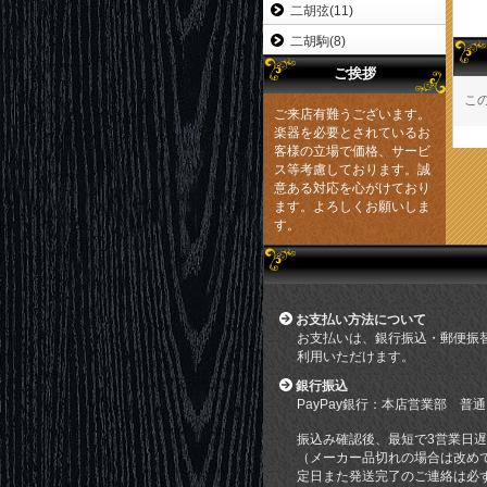
二胡弦(11)
二胡駒(8)
ご挨拶
こ
ご来店有難うございます。
楽器を必要とされているお
客様の立場で価格、サービ
ス等考慮しております。誠
意ある対応を心がけており
ます。よろしくお願いしま
す。
お支払い方法について
お支払いは、銀行振込・郵便振
利用いただけます。
銀行振込
PayPay銀行：本店営業部 普通
振込み確認後、最短で3営業日
（メーカー品切れの場合は改め
定日また発送完了のご連絡は必