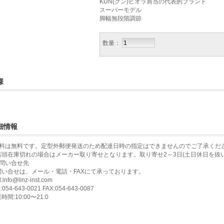
KUN(クン)ビオラ肩当の代表的ブランド
スーパーモデル
脚幅無段階調節
数量：
様
細情報
送料は無料です。定型外郵便発送のため配達日時の指定はできませんのでご了承くだ
店頭在庫切れの場合はメーカー取り寄せとなります。取り寄せ2～3日(土日休日を抜
お問い合せ先
問い合せは、メール・電話・FAXにて承っております。
l:info@linz-inst.com
:054-643-0021 FAX:054-643-0087
時間:10:00〜21:0