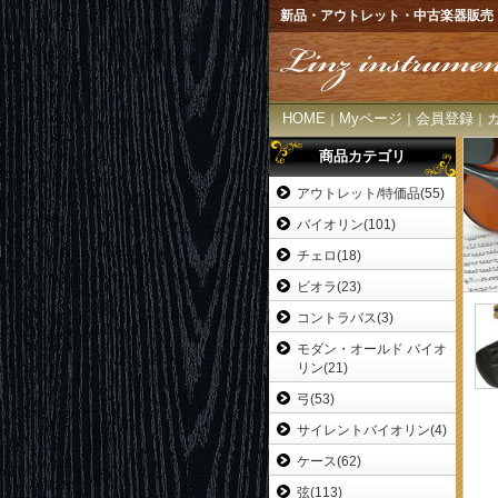
新品・アウトレット・中古楽器販売
HOME
Myページ
会員登録
｜
｜
｜
商品カテゴリ
アウトレット/特価品(55)
バイオリン(101)
チェロ(18)
ビオラ(23)
コントラバス(3)
モダン・オールド バイオ
リン(21)
弓(53)
サイレントバイオリン(4)
ケース(62)
弦(113)