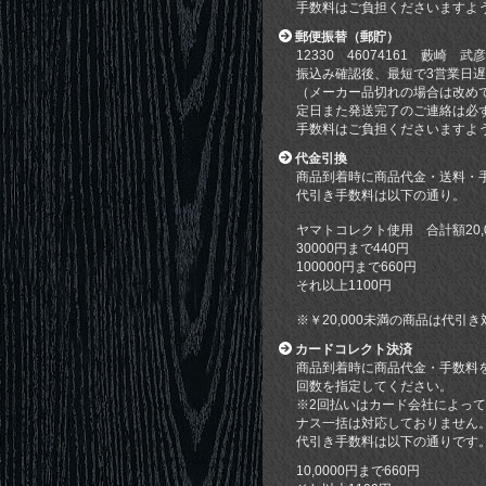
手数料はご負担くださいますよ
郵便振替（郵貯）
12330 46074161 藪崎 武彦
振込み確認後、最短で3営業日
（メーカー品切れの場合は改め
定日また発送完了のご連絡は必
手数料はご負担くださいますよ
代金引換
商品到着時に商品代金・送料・
代引き手数料は以下の通り。
ヤマトコレクト使用 合計額20,
30000円まで440円
100000円まで660円
それ以上1100円
※￥20,000未満の商品は代
カードコレクト決済
商品到着時に商品代金・手数料
回数を指定してください。
※2回払いはカード会社によっ
ナス一括は対応しておりません
代引き手数料は以下の通りです
10,0000円まで660円