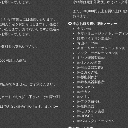
うお願いいたします。
小物等は定形外郵便、ゆうパック等
また、30,000円以上お買い上げ
おります。
遅くとも7営業日には発送いたいます。
主なお取り扱い楽器メーカー
て納入予定をお知らせします）。発送予
ヤマハ㈱
ずいたします。おそれいりますが振込み
ヤマハミュージックトレーディ
うお願いいたします。
鈴木バイオリン製造㈱
青山ハープ㈱
手数料をお支払い下さい。
キョーリツコーポレーション㈱
マックコーポレーション㈱
トヤマ楽器製造㈱
000円以上の商品
㈱オオハシ産業
㈱河合楽器製作所
㈱こおろぎ社
㈱杉山製作所
㈱鈴木楽器製作所
引き対応ができません。ご了承ください。
㈱タスカム
㈱ナカノ
㈱ノナカ
をカードでお支払い下さい。その際分割
㈱プラス白桜社
㈱松岡楽器
てはできない場合があります。またボー
㈱モリダイラ楽器
。
㈱HOSCO
。
㈲バロックミュージック