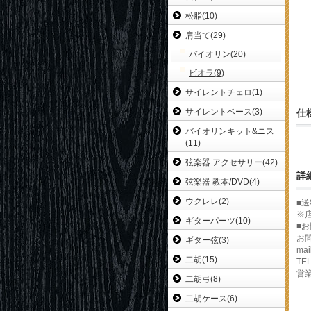
松脂(10)
肩当て(29)
バイオリン(20)
ビオラ(9)
サイレントチェロ(1)
サイレントベース(3)
仕
バイオリンキット&ニス
(11)
弦楽器 アクセサリー(42)
詳
弦楽器 教本/DVD(4)
ウクレレ(2)
■
※
ギターパーツ(10)
■
お
ギター弦(3)
mai
二胡(15)
TEL
営業
二胡弓(8)
二胡ケース(6)