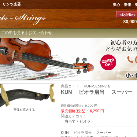
 リンツ楽器
30,
カゴの中を見る
お問い合わせ
｜
商品コード：
KUN-Super-Vla
KUN ビオラ肩当 スーパー
通常価格(税込)：
9,900
円
画像を拡大する
販売価格(税込)：
6,290
円
関連カテゴリ：
肩当て
>
ビオラ
KUN ビオラ肩当 スーパー