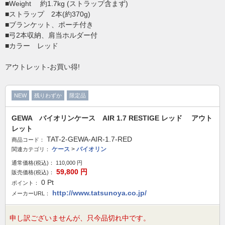
■Weight 約1.7kg (ストラップ含まず)
■ストラップ 2本(約370g)
■ブランケット、ポーチ付き
■弓2本収納、肩当ホルダー付
■カラー レッド
アウトレット-お買い得!
NEW
残りわずか
限定品
GEWA バイオリンケース AIR 1.7 RESTIGE レッド アウト
レット
TAT-2-GEWA-AIR-1.7-RED
商品コード：
ケース
>
バイオリン
関連カテゴリ：
通常価格(税込)：
110,000
円
59,800
円
販売価格(税込)：
0
Pt
ポイント：
http://www.tatsunoya.co.jp/
メーカーURL：
申し訳ございませんが、只今品切れ中です。