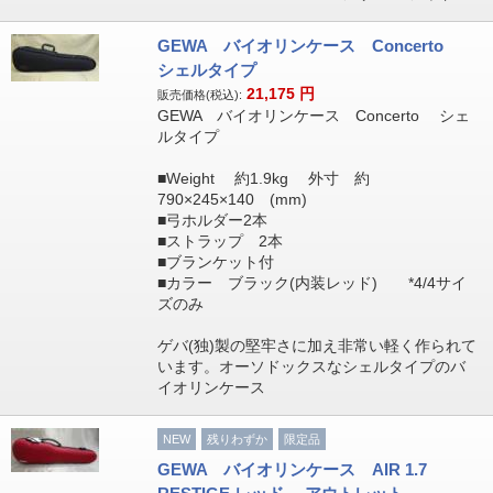
GEWA バイオリンケース Concerto
シェルタイプ
21,175
円
販売価格(税込):
GEWA バイオリンケース Concerto シェ
ルタイプ
■Weight 約1.9kg 外寸 約
790×245×140 (mm)
■弓ホルダー2本
■ストラップ 2本
■ブランケット付
■カラー ブラック(内装レッド) *4/4サイ
ズのみ
ゲバ(独)製の堅牢さに加え非常い軽く作られて
います。オーソドックスなシェルタイプのバ
イオリンケース
NEW
残りわずか
限定品
GEWA バイオリンケース AIR 1.7