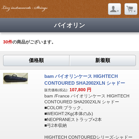
バイオリン
30
件
の商品がございます。
価格順
新着順
bam バイオリンケース HIGHTECH
CONTOURED SHA2002XLN シャドー
107,800
円
販売価格(税込):
bam /France バイオリンケース HIGHTECH
CONTOURED SHA2002XLN シャドー
■COLOR:ブラック、
■WEIGHT:2Kg(本体のみ)
■NEOPRANEストラップ×2本
■弓2本収納
HIGHTECH CONTOUREDシリーズ-シャドー